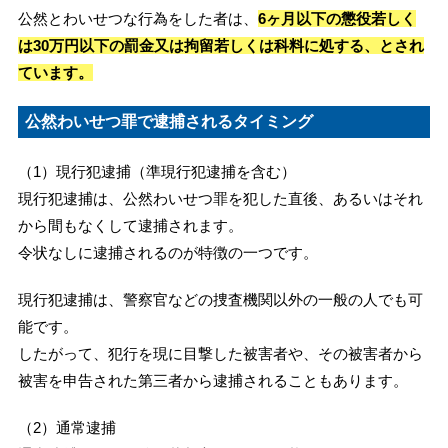
公然とわいせつな行為をした者は、
6ヶ月以下の懲役若しく
は30万円以下の罰金又は拘留若しくは科料に処する、とされ
ています。
公然わいせつ罪で逮捕されるタイミング
（1）現行犯逮捕（準現行犯逮捕を含む）
現行犯逮捕は、公然わいせつ罪を犯した直後、あるいはそれ
から間もなくして逮捕されます。
令状なしに逮捕されるのが特徴の一つです。
現行犯逮捕は、警察官などの捜査機関以外の一般の人でも可
能です。
したがって、犯行を現に目撃した被害者や、その被害者から
被害を申告された第三者から逮捕されることもあります。
（2）通常逮捕