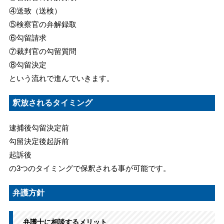
④送致（送検）
⑤検察官の弁解録取
⑥勾留請求
⑦裁判官の勾留質問
⑧勾留決定
という流れで進んでいきます。
釈放されるタイミング
逮捕後勾留決定前
勾留決定後起訴前
起訴後
の3つのタイミングで保釈される事が可能です。
弁護方針
弁護士に相談するメリット