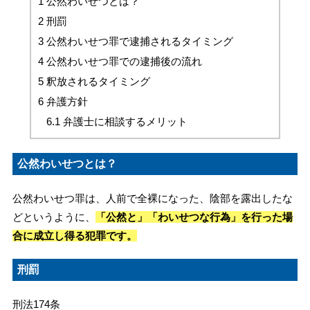
1
公然わいせつとは？
2
刑罰
3
公然わいせつ罪で逮捕されるタイミング
4
公然わいせつ罪での逮捕後の流れ
5
釈放されるタイミング
6
弁護方針
6.1
弁護士に相談するメリット
公然わいせつとは？
公然わいせつ罪は、人前で全裸になった、陰部を露出したな
どというように、
「公然と」「わいせつな行為」を行った場
合に成立し得る犯罪です。
刑罰
刑法174条