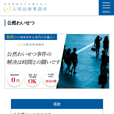
ホーム
>
刑事事件解決法
>
公然わいせつ
MENU
公然わいせつ
目次