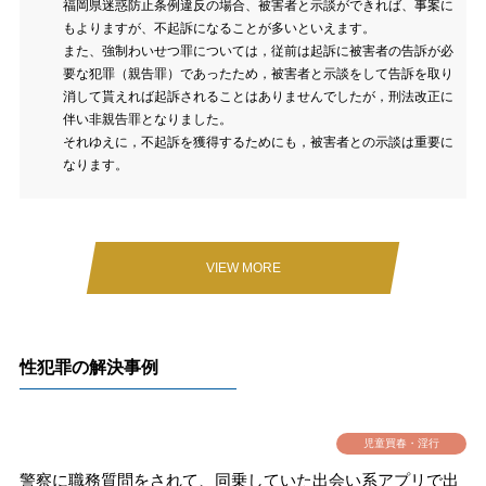
福岡県迷惑防止条例違反の場合、被害者と示談ができれば、事案に
もよりますが、不起訴になることが多いといえます。
また、強制わいせつ罪については，従前は起訴に被害者の告訴が必
要な犯罪（親告罪）であったため，被害者と示談をして告訴を取り
消して貰えれば起訴されることはありませんでしたが，刑法改正に
伴い非親告罪となりました。
それゆえに，不起訴を獲得するためにも，被害者との示談は重要に
なります。
VIEW MORE
性犯罪の解決事例
児童買春・淫行
警察に職務質問をされて、同乗していた出会い系アプリで出