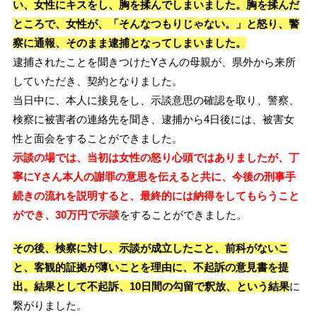
い、女性にキスをし、胸を揉んでしまいました。胸を揉んだ
ところで、女性が、「そんなつもりじゃない。」と怒り、警
察に通報、そのまま逮捕となってしまいました。
逮捕されたことを聞きつけたYさんの母親が、県外から来所
していただき、契約となりました。
当日中に、本人に接見をし、示談意思の確認を取り、警察、
検察に被害者の連絡先を聞き、逮捕から4日後には、被害女
性と面会をすることができました。
示談の場では、当初は女性の怒り心頭ではありましたが、丁
寧にYさん本人の謝罪の意思を伝えると共に、今後の刑事手
続きの流れを説明すると、最終的には納得をしてもらうこと
ができ、30万円で示談
をすることができました。
その後、検察に対し、示談が成立したこと、前科がないこ
と、客観的証拠が薄いことを理由に、不起訴の意見書を提
出。結果として不起訴、10日間の勾留で釈放、という結果
に
繋がりました。