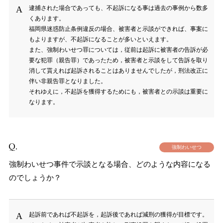
逮捕された場合であっても、不起訴になる事は過去の事例から数多
くあります。
福岡県迷惑防止条例違反の場合、被害者と示談ができれば、事案に
もよりますが、不起訴になることが多いといえます。
また、強制わいせつ罪については，従前は起訴に被害者の告訴が必
要な犯罪（親告罪）であったため，被害者と示談をして告訴を取り
消して貰えれば起訴されることはありませんでしたが，刑法改正に
伴い非親告罪となりました。
それゆえに，不起訴を獲得するためにも，被害者との示談は重要に
なります。
強制わいせつ
強制わいせつ事件で示談となる場合、どのような内容になる
のでしょうか？
起訴前であれば不起訴を，起訴後であれば減刑の獲得が目標です。