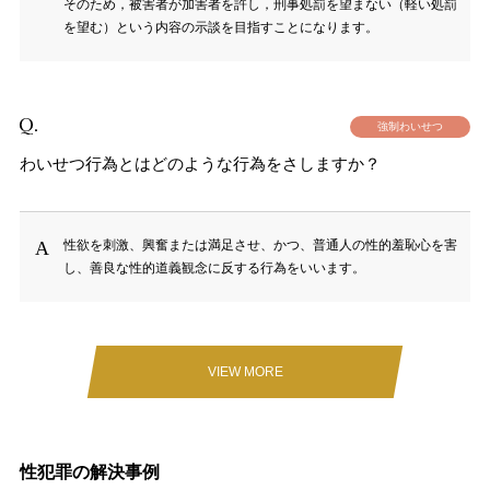
そのため，被害者が加害者を許し，刑事処罰を望まない（軽い処罰
を望む）という内容の示談を目指すことになります。
強制わいせつ
わいせつ行為とはどのような行為をさしますか？
性欲を刺激、興奮または満足させ、かつ、普通人の性的羞恥心を害
し、善良な性的道義観念に反する行為をいいます。
VIEW MORE
性犯罪の解決事例