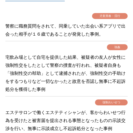
児童買春・淫行
警察に職務質問をされて、同乗していた出会い系アプリで出
会った相手が１６歳であることが発覚した事例。
強姦
宅飲み場として自宅を提供した結果、被疑者の友人が女性に
強制性交をしたとして警察の捜査が行われ、被疑者自身も
「強制性交の幇助」として逮捕されたが、強制性交の手助け
をするつもりなど一切なかったと故意を否認し無事に不起訴
処分を獲得した事例
強制わいせつ
エステサロンで働くエステティシャンが、客からわいせつ行
為を受けたと被害届を提出される事態となったものの示談交
渉を行い、無事に示談成立し不起訴処分となった事例