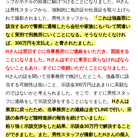
ッフがホテルの部屋に駆けつけることになりました。Hさん
は男性スタッフから、強制的に免許証や社員証を取り上げら
れて撮影されました。男性スタッフから、
「これは強姦罪に
該当するので警察に通報したら会社や家族にもバレて間違い
なく実刑で刑務所にいくことになる。そうなりたくなけれ
ば、300万円を支払え」と脅されたました。
Hさんは翌日すぐに当事務所にご連絡をいただき、面談する
ことになりました。Hさんはすぐに東京に戻らなければなら
ないこともあり、すぐにご依頼いただくことになりました。
Hさんの話を聞いて当事務所で検討したところ、強姦罪に該
当する可能性は低いこと、示談金300万円はあまりに高額な
のではないかと考えられました。そこで、すぐに男性スタッ
フに連絡をして示談交渉をすることになりました。
Hさんは
東京に戻ったため、当事務所との連絡は全てLINEで行い、示
談の条件など随時進捗の報告を続けていました。
粘り強く示談交渉をした結果、示談金30万円で解決すること
ができました。また、男性スタッフが撮影したHさんの個人