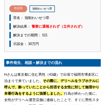
性犯罪
強制わいせつ罪
罪名： 強制わいせつ罪
解決結果：
警察に通報されず（立件されず）
解決までの期間： 5日
示談金： 30万円
事件発生、相談～解決までの流れ
Hさんは東京都に住む男性（43歳）で出張で福岡市博多区に
泊まりで来ていました。
その際に、デリヘルをラブホテルに
呼んで、酔っていたことから拒否する女性に対して無理やり
本番行為をするように強要しました。
行為が終わった後に、
女性がデリヘル運営店舗に連絡したことで、すぐに男性スタ