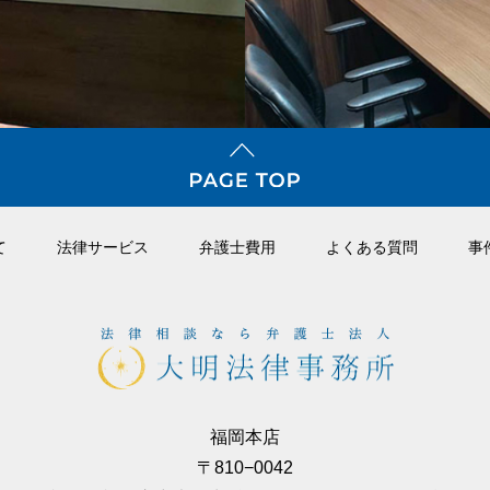
て
法律サービス
弁護⼠費⽤
よくある質問
事
福岡本店
〒810−0042