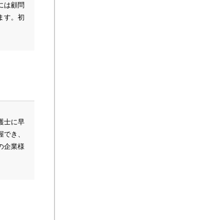
には顧問
ます。初
護士に早
握でき、
の企業様