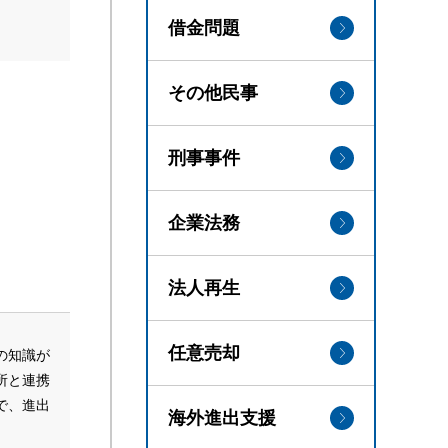
借金問題
その他民事
刑事事件
企業法務
法人再生
任意売却
の知識が
所と連携
で、進出
海外進出支援