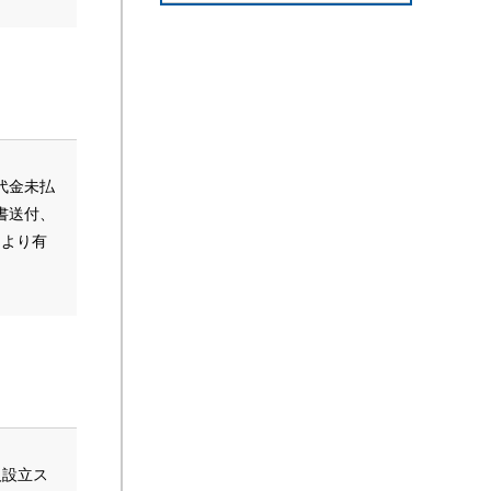
代金未払
書送付、
により有
人設立ス