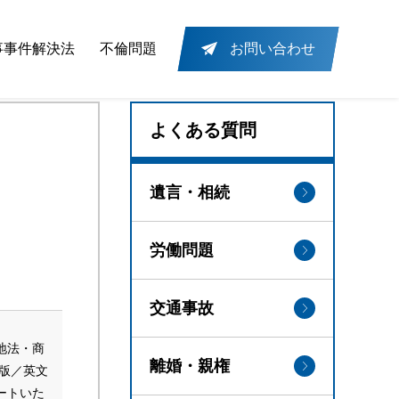
事事件解決法
不倫問題
お問い合わせ
よくある質問
遺言・相続
労働問題
交通事故
地法・商
離婚・親権
版／英文
ートいた