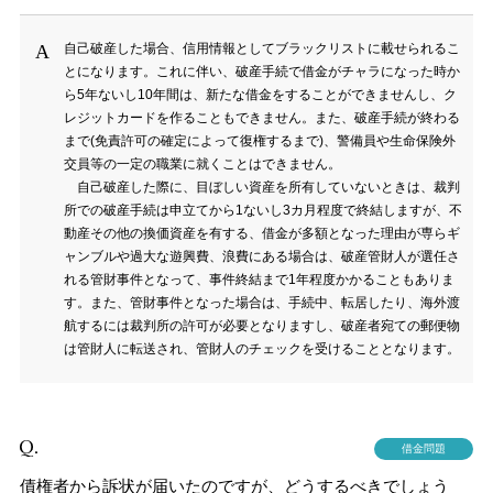
自己破産した場合、信用情報としてブラックリストに載せられるこ
とになります。これに伴い、破産手続で借金がチャラになった時か
ら5年ないし10年間は、新たな借金をすることができませんし、ク
レジットカードを作ることもできません。また、破産手続が終わる
まで(免責許可の確定によって復権するまで)、警備員や生命保険外
交員等の一定の職業に就くことはできません。
自己破産した際に、目ぼしい資産を所有していないときは、裁判
所での破産手続は申立てから1ないし3カ月程度で終結しますが、不
動産その他の換価資産を有する、借金が多額となった理由が専らギ
ャンブルや過大な遊興費、浪費にある場合は、破産管財人が選任さ
れる管財事件となって、事件終結まで1年程度かかることもありま
す。また、管財事件となった場合は、手続中、転居したり、海外渡
航するには裁判所の許可が必要となりますし、破産者宛ての郵便物
は管財人に転送され、管財人のチェックを受けることとなります。
借金問題
債権者から訴状が届いたのですが、どうするべきでしょう