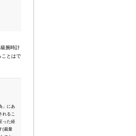
高級腕時計
ることはで
為」にあ
されるこ
至った経
(裁量