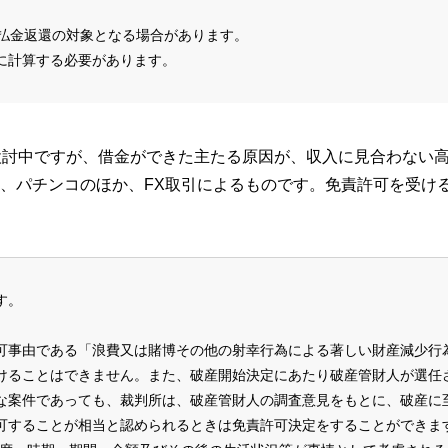
過払金返還の対象となる場合があります。
に計算する必要があります。
検討中ですが、借金ができた主たる原因が、収入に見合わない
、パチンコのほか、FX取引によるものです。免責許可を受け
す。
可事由である「浪費又は賭博その他の射幸行為による著しい財産減少行
けることはできません。また、破産開始決定にあたり破産管財人が選任
な案件であっても、裁判所は、破産管財人の調査意見をもとに、破産に
可することが相当と認められるときは免責許可決定をすることができます