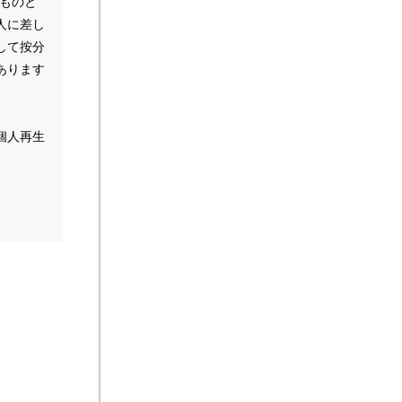
ものと
人に差し
して按分
あります
個人再生