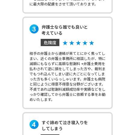
に最大限の配慮をさせて頂いております。
弁護士なら誰でも良いと
考えている
★ ★ ★ ★ ★
危険度
相手の弁護士から連絡が来てとにかく焦ってし
まい、近くの弁護士事務所に相談したが、特に
減額にもならずに高額な慰謝料 +弁護士費用を
払わされて逆に損をしてしまった方や、裁判ま
でもつれ込んでしまい逆に大ごとになってしま
った方も多くいらっしゃいます。弁護士も病院
と同じように得意不得意な分野がございます。
不貞であれば慰謝料減額成功率や実績などをし
っかり確認してから弁護士に依頼する事をお勧
めいたします。
すぐ諦めて泣き寝入りを
してしまう