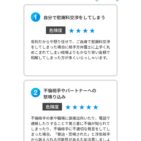
自分で慰謝料交渉をしてしまう
★ ★ ★ ★
危険度
有利だからや怒り任せで、ご自身で慰謝料交渉
をしてしまった場合に相手方弁護士に上手く丸
めこまれてしまい相場よりもかなり安い金額で
和解してしまった方が多くいらっしゃいます。
不倫相手やパートナーへの
怒鳴り込み
★ ★ ★ ★ ★
危険度
不倫相手の家や職場に直接出向いたり、電話で
連絡したりすることで第三者に不倫が知られて
しまったり、不倫相手に不適切な発言をしてし
まった場合、「脅迫・恐喝された」と浮気相手
から訴えられる可能性があるため注意しましょ