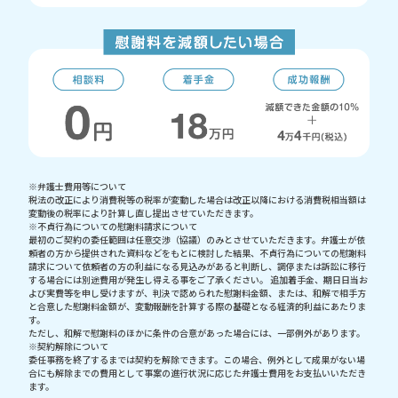
※弁護士費用等について
税法の改正により消費税等の税率が変動した場合は改正以降における消費税相当額は
変動後の税率により計算し直し提出させていただきます。
※不貞行為についての慰謝料請求について
最初のご契約の委任範囲は任意交渉（協議）のみとさせていただきます。弁護士が依
頼者の方から提供された資料などをもとに検討した結果、不貞行為についての慰謝料
請求について依頼者の方の利益になる見込みがあると判断し、調停または訴訟に移行
する場合には別途費用が発生し得える事をご了承ください。 追加着手金、期日日当お
よび実費等を申し受けますが、判決で認められた慰謝料金額、または、和解で相手方
と合意した慰謝料金額が、変動報酬を計算する際の基礎となる経済的利益にあたりま
す。
ただし、和解で慰謝料のほかに条件の合意があった場合には、一部例外があります。
※契約解除について
委任事務を終了するまでは契約を解除できます。この場合、例外として成果がない場
合にも解除までの費用として事案の進行状況に応じた弁護士費用をお支払いいただき
ます。